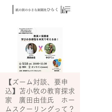
【ズーム対談、要申
込】苫小牧の教育探求
家 廣田由佳氏 ホー
ムスクーリングって？