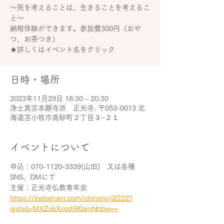
～死を考えることは、生きることを考えるこ
と～
納棺体験ができます。参加費300円（おや
つ、お茶つき）
★詳しくはイベント名をクリック
日時・場所
2023年11月29日 18:30 – 20:30
浄土真宗本願寺派 正光寺, 〒053-0013 北
海道苫小牧市高砂町２丁目３−２１
イベントについて
申込：070-1120-3339(山田)　又は各種
SNS、DMにて
主催：正光寺仏教青年会
https://instagram.com/chiromoji2222?
igshid=MXZxbXozdjR0amNhbw==