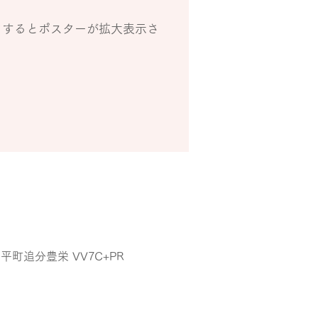
クするとポスターが拡大表示さ
町追分豊栄 VV7C+PR