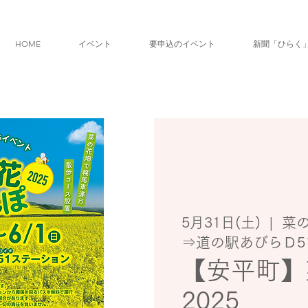
HOME
イベント
要申込のイベント
新聞「ひらく
5月31日(土)
  |  
菜
⇒道の駅あびらＤ5
【安平町】
2025