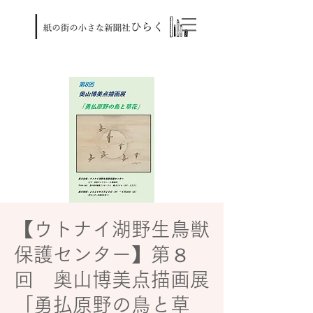
【ウトナイ湖野生鳥獣
保護センター】第８
回 奥山博美点描画展
「勇払原野の鳥と草