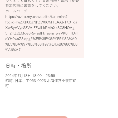
あくまでも目安です。営業時間や営業日は各
参加店舗に確認をしてください。
ホームページ
https://azito.my.canva.site/tarumina?
fbclid=IwZXh0bgNhZW0CMTEAAR1K0Toa
XwByVVycS8VAIFEwlLkRMhXkSG8HOAg-
5F2HZgLMqe8Rwfajfhk_aem_w7VK8nHDiH
oYH9wsZ3iepg#%E5%8F%82%E5%8A%A0
%E5%BA%97%E8%88%97%E4%B8%80%E8
%A6%A7
日時・場所
2024年7月18日 18:00 – 23:59
錦町, 日本、〒053-0023 北海道苫小牧市錦
町