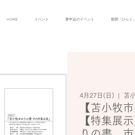
HOME
イベント
要申込のイベント
新聞「ひらく
4月27日(日)
  |  
苫
【苫小牧市
【特集展示
りの書 市