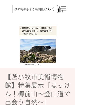
【苫小牧市美術博物
館】特集展示「はっけ
ん！樽前山～登山道で
出会う自然～」