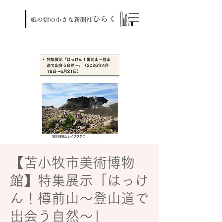
【苫小牧市美術博物
館】特集展示「はっけ
ん！樽前山～登山道で
出会う自然～」