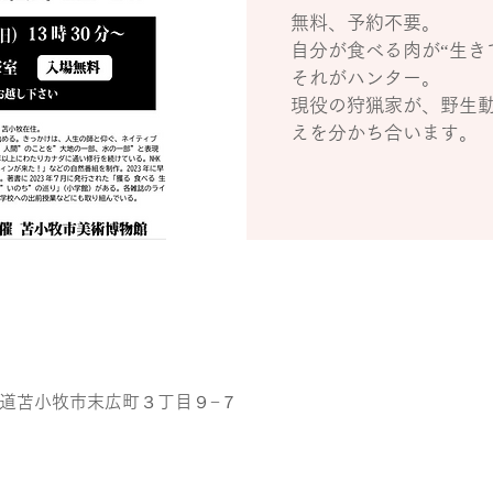
無料、予約不要。
自分が食べる肉が“生き
それがハンター。
現役の狩猟家が、野生
えを分かち合います。
 北海道苫小牧市末広町３丁目９−７