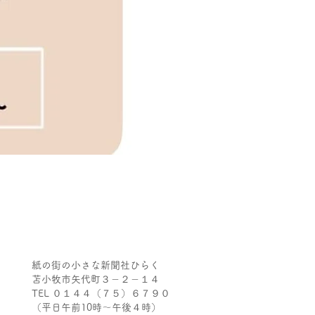
紙の街の小さな新聞社ひらく
苫小牧市矢代町３－２－１４
TEL ０１４４（７５）６７９０
（平日午前10時～午後４時）