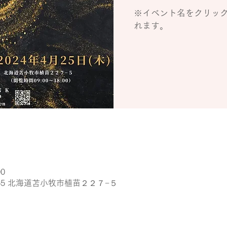
※イベント名をクリッ
れます。
00
365 北海道苫小牧市植苗２２７−５