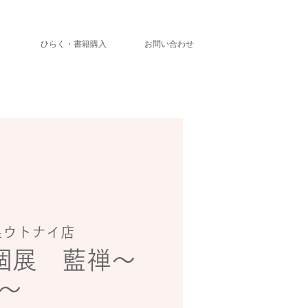
」
ひらく・書籍購入
お問い合わせ
星ウトナイ店
 個展 藍禅～
～