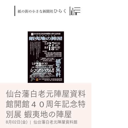
仙台藩白老元陣屋資料
館開館４０周年記念特
別展 蝦夷地の陣屋
8月02日(金)
  |  
仙台藩白老元陣屋資料館