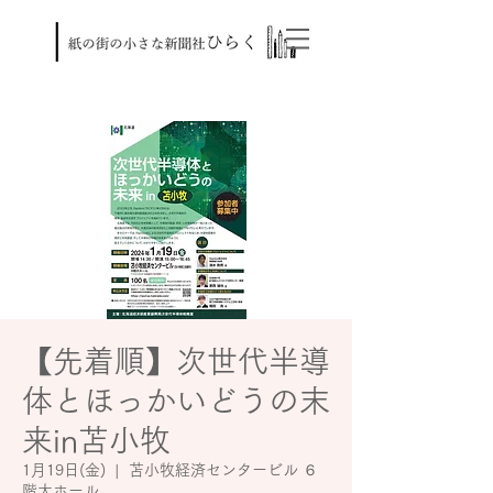
【先着順】次世代半導
体とほっかいどうの末
来in苫小牧
1月19日(金)
  |  
苫小牧経済センタービル ６
階大ホール