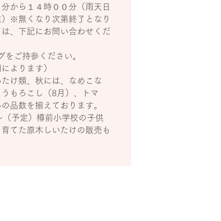
０分から１４時００分（雨天日
業）※無くなり次第終了となり
ては、下記にお問い合わせくだ
ッグをご持参ください。
期によります）
いたけ類、秋には、なめこな
とうもろこし（8月）、トマ
んの品数を揃えております。
時～（予定）樽前小学校の子供
、育てた原木しいたけの販売も