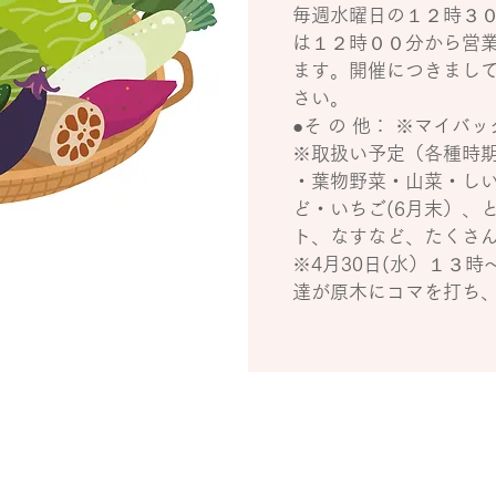
毎週水曜日の１２時３
は１２時００分から営
ます。開催につきまし
さい。
●そ の 他： ※マイバ
※取扱い予定（各種時
・葉物野菜・山菜・し
ど・いちご(6月末）、
ト、なすなど、たくさ
※4月30日(水）１３
達が原木にコマを打ち