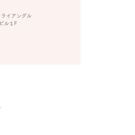
トライアングル
ビル１F
階