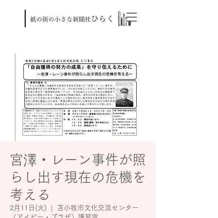
宮澤・レーン事件が照
らし出す現在の危機を
考える
2月11日(火)
  |  
苫小牧市文化交流センター
（アイビー・プラザ）講習室