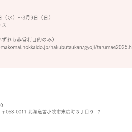
9日（水）～3月9日（日）
ンス
いずれも非営利目的のみ）
makomai.hokkaido.jp/hakubutsukan/gyoji/tarumae2025.h
00
〒053-0011 北海道苫小牧市末広町３丁目９−７