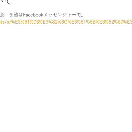
いて
　予約はFacebookメッセンジャーで。
/events/s/%E3%81%93%E3%82%8C%E3%81%8B%E3%82%89