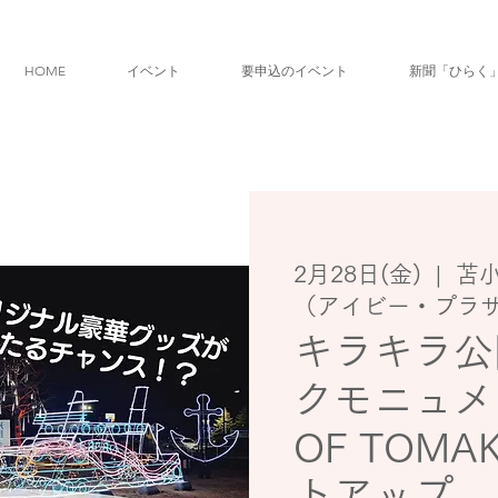
HOME
イベント
要申込のイベント
新聞「ひらく
2月28日(金)
  |  
苫
（アイビー・プラ
キラキラ公
クモニュメ
OF TOMA
トアップ