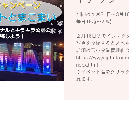
期間は１月31日～3月1
毎日16時～22時
２月16日までインスタ
写真を投稿するとノベ
詳細は苫小牧港管理組
https://www.jptmk.co
ndex.html
※イベント名をクリッ
れます。