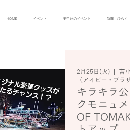
HOME
イベント
要申込のイベント
新聞「ひらく
2月25日(火)
  |  
苫
（アイビー・プラ
キラキラ公
クモニュメ
OF TOMA
トアップ