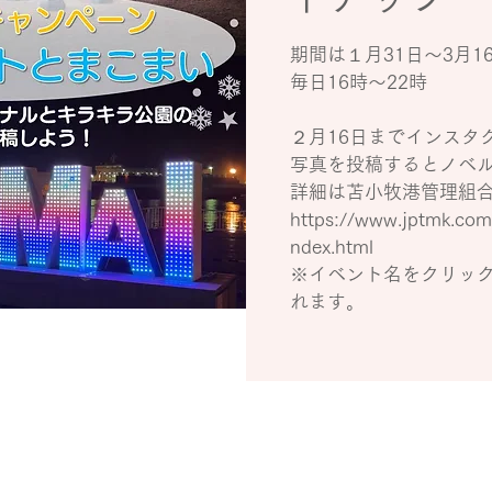
期間は１月31日～3月1
毎日16時～22時
２月16日までインスタ
写真を投稿するとノベ
詳細は苫小牧港管理組
https://www.jptmk.co
ndex.html
※イベント名をクリッ
れます。