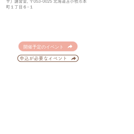
ザ）講習室, 〒053-0025 北海道苫小牧市本
町１丁目６−１
開催予定のイベント
申込が必要なイベント