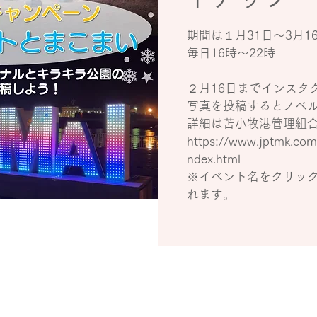
期間は１月31日～3月1
毎日16時～22時
２月16日までインスタ
写真を投稿するとノベ
詳細は苫小牧港管理組
https://www.jptmk.co
ndex.html
※イベント名をクリッ
れます。