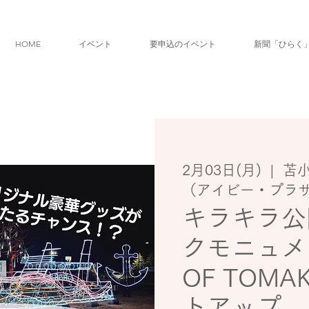
HOME
イベント
要申込のイベント
新聞「ひらく
2月03日(月)
  |  
苫
（アイビー・プラ
キラキラ公
クモニュメ
OF TOMA
トアップ