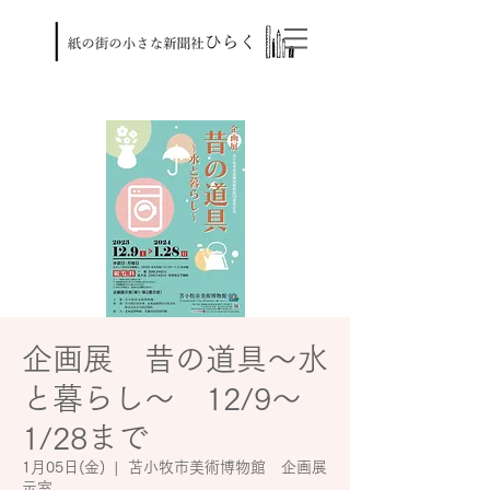
企画展 昔の道具～水
と暮らし～ 12/9～
1/28まで
1月05日(金)
  |  
苫小牧市美術博物館 企画展
示室