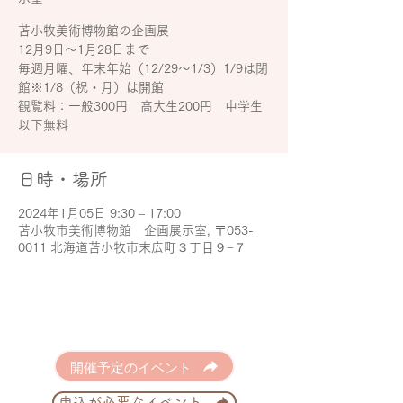
苫小牧美術博物館の企画展
12月9日～1月28日まで
毎週月曜、年末年始（12/29～1/3）1/9は閉
館※1/8（祝・月）は開館
観覧料：一般300円 高大生200円 中学生
以下無料
日時・場所
2024年1月05日 9:30 – 17:00
苫小牧市美術博物館 企画展示室, 〒053-
0011 北海道苫小牧市末広町３丁目９−７
開催予定のイベント
申込が必要なイベント