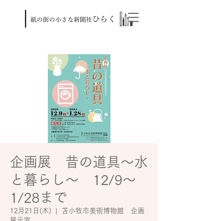
企画展 昔の道具～水
と暮らし～ 12/9～
1/28まで
12月21日(木)
  |  
苫小牧市美術博物館 企画
展示室