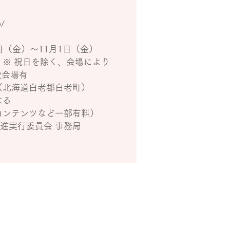
ら
p/
20日（金）～11月1日（金）
 ※ 祝日を除く、会場により
設会場有
所（北海道白老郡白老町）
なる
験コンテンツなど一部有料）
推進実行委員会 事務局