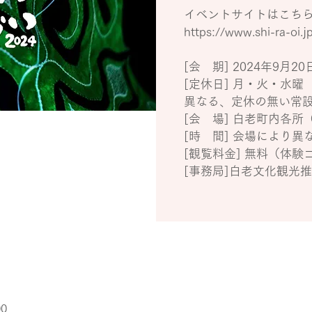
イベントサイトはこち
https://www.shi-ra-oi.j
[会 期] 2024年9月
[定休日] 月・火・水曜
異なる、定休の無い常
[会 場] 白老町内各
[時 間] 会場により異
[観覧料金] 無料（体
[事務局]白老文化観光
00