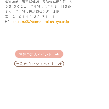
祉協議会　地域福祉課　地域福祉第１係〒０
５３-００２１　苫小牧市若草町３丁目３番
８号　苫小牧市民活動センター２階
電　話：０１４４‐３２-７１１１
HP：
shafuku08@tomakomai-shakyo.or.jp
開催予定のイベント
申込が必要なイベント