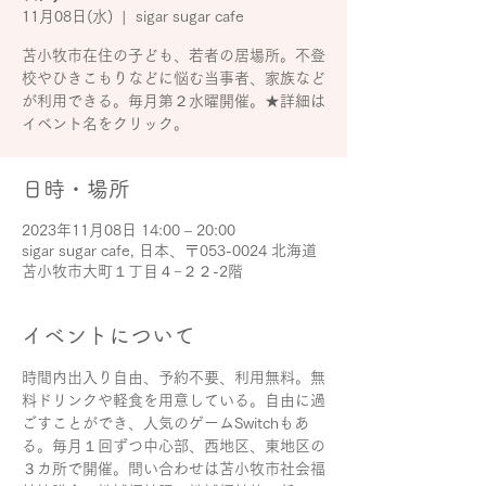
11月08日(水)
  |  
sigar sugar cafe
苫小牧市在住の子ども、若者の居場所。不登
校やひきこもりなどに悩む当事者、家族など
が利用できる。毎月第２水曜開催。★詳細は
イベント名をクリック。
日時・場所
2023年11月08日 14:00 – 20:00
sigar sugar cafe, 日本、〒053-0024 北海道
苫小牧市大町１丁目４−２２-2階
イベントについて
時間内出入り自由、予約不要、利用無料。無
料ドリンクや軽食を用意している。自由に過
ごすことができ、人気のゲームSwitchもあ
る。毎月１回ずつ中心部、西地区、東地区の
３カ所で開催。問い合わせは苫小牧市社会福