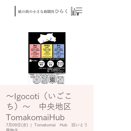
～Igocoti（いごこ
ち）～ 中央地区
TomakomaiHub
7月09日(水)
  |  
Tomakomai Hub 旧いとう
履物店