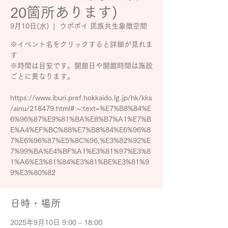
20箇所あります)
9月10日(水)
  |  
ウポポイ 民族共生象徴空間
※イベント名をクリックすると詳細が見れま
す
※時間は目安です。開館日や開館時間は施設
ごとに異なります。
https://www.iburi.pref.hokkaido.lg.jp/hk/kks
/ainu/218479.html#:~:text=%E7%B8%84%E
6%96%87%E9%81%BA%E8%B7%A1%E7%B
E%A4%EF%BC%88%E7%B8%84%E6%96%8
7%E6%96%87%E5%8C%96,%E3%82%92%E
7%99%BA%E4%BF%A1%E3%81%97%E3%8
1%A6%E3%81%84%E3%81%BE%E3%81%9
9%E3%80%82
日時・場所
2025年9月10日 9:00 – 18:00