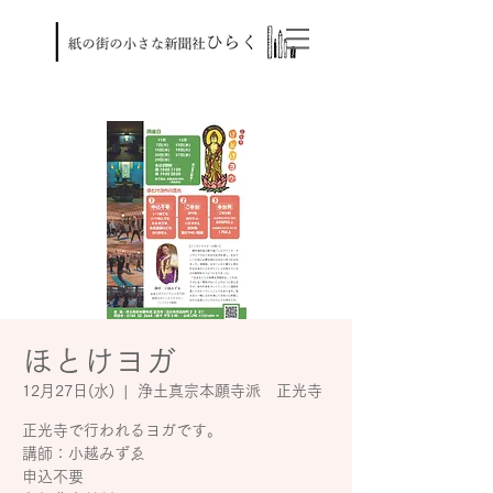
ほとけヨガ
12月27日(水)
  |  
浄土真宗本願寺派 正光寺
正光寺で行われるヨガです。
講師：小越みずゑ
申込不要