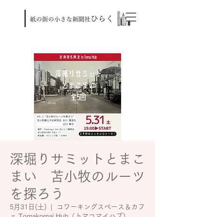
深堀りサミットとまこ
まい 苫小牧のルーツ
を探ろう
5月31日(土)
  |  
コワーキングスペース＆カフ
ェ Tomakomai Hub（トマコマイハブ）