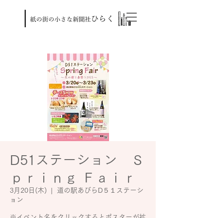
D51ステーション Ｓ
ｐｒｉｎｇ Ｆａｉｒ
3月20日(木)
  |  
道の駅あびらD５１ステーシ
ョン
※イベント名をクリックするとポスターが拡