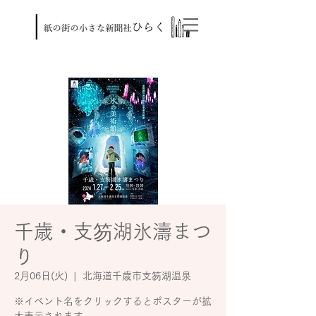
千歳・支笏湖氷濤まつ
り
2月06日(火)
  |  
北海道千歳市支笏湖温泉
※イベント名をクリックするとポスターが拡