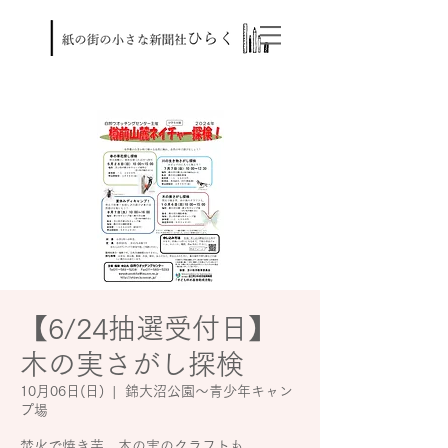
【6/24抽選受付日】
木の実さがし探検
10月06日(日)
  |  
錦大沼公園～青少年キャン
プ場
焚火で焼き芋。木の実のクラフトも。