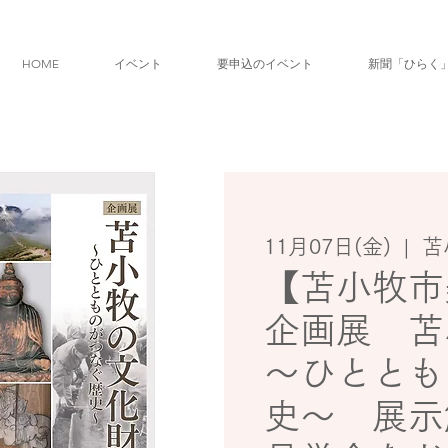
HOME
イベント
要申込のイベント
新聞「ひらく
11月07日(金)
  |  
苫
【苫小牧市
企画展 苫
～ひととも
史～ 展示