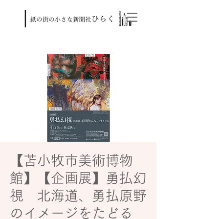
【苫小牧市美術博物
館】【企画展】勇払幻
視 北海道、勇払原野
のイメージをたどる