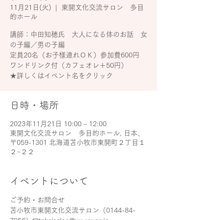
11月21日(火)
  |  
東開文化交流サロン 多目
的ホール
講師：中田知穂氏 大人になる体のお話 女
の子編／男の子編
定員20名（お子様連れＯＫ）参加費600円
ワンドリンク付（カフェオレ＋50円）
★詳しくはイベント名をクリック
日時・場所
2023年11月21日 10:00 – 12:00
東開文化交流サロン 多目的ホール, 日本、
〒059-1301 北海道苫小牧市東開町２丁目１
２−２２
イベントについて
ご予約・お問合せ
苫小牧市東開文化交流サロン（0144-84-