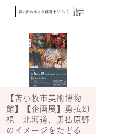
【苫小牧市美術博物
館】【企画展】勇払幻
視 北海道、勇払原野
のイメージをたどる